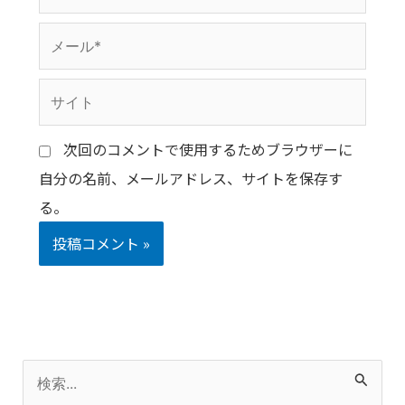
前
メ
*
ー
サ
ル
イ
*
次回のコメントで使用するためブラウザーに
ト
自分の名前、メールアドレス、サイトを保存す
る。
検