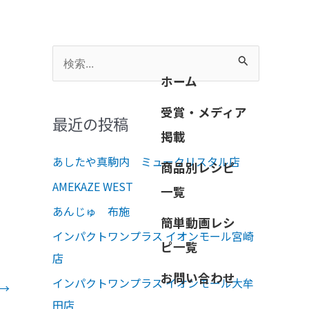
検
ホーム
索
対
受賞・メディア
最近の投稿
象
掲載
:
あしたや真駒内 ミュークリスタル店
商品別レシピ
AMEKAZE WEST
一覧
あんじゅ 布施
簡単動画レシ
インパクトワンプラス イオンモール宮崎
ピ一覧
店
お問い合わせ
インパクトワンプラス イオンモール大牟
→
田店