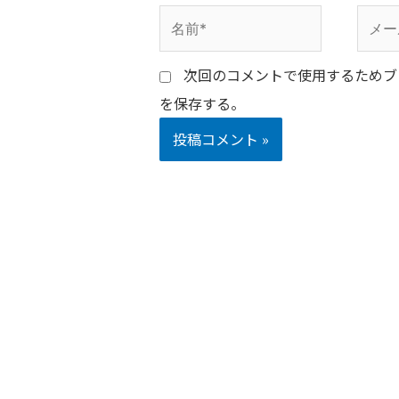
名
メ
前
ー
次回のコメントで使用するためブ
*
ル
を保存する。
*