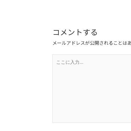
コメントする
メールアドレスが公開されることは
こ
こ
に
入
力…