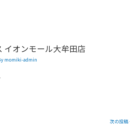
 イオンモール大牟田店
By
momiki-admin
４
次の投稿