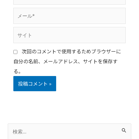
前
メ
*
ー
サ
ル
イ
*
次回のコメントで使用するためブラウザーに
ト
自分の名前、メールアドレス、サイトを保存す
る。
検