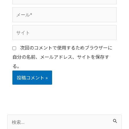
前
メ
*
ー
サ
ル
イ
*
次回のコメントで使用するためブラウザーに
ト
自分の名前、メールアドレス、サイトを保存す
る。
検