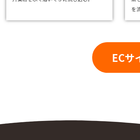
を
ECサ