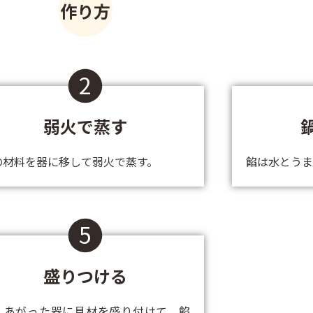
作り方
2
弱火で蒸す
の材料を器に移して弱火で蒸す。
餡は水とうま
5
盛りつける
しあがった器に具材を盛り付けて、餡