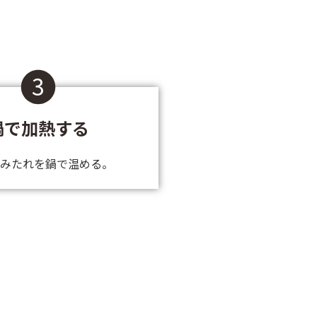
3
鍋で加熱する
みたれを鍋で温める。