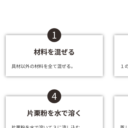
1
材料を混ぜる
具材以外の材料を全て混ぜる。
１
4
片栗粉を水で溶く
片栗粉を水で溶いて３に流し込む。
蒸